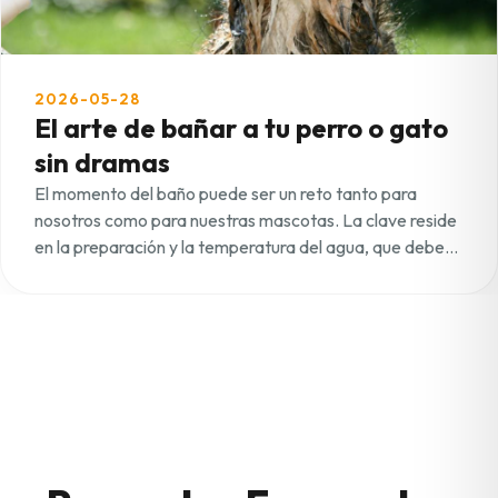
2026-05-28
El arte de bañar a tu perro o gato
sin dramas
El momento del baño puede ser un reto tanto para
nosotros como para nuestras mascotas. La clave reside
en la preparación y la temperatura del agua, que debe
estar templada (unos 37-38°C). Usa siempre champús
específicos para su pH, ya que los productos humanos
pueden irritar su piel. Para los gatos, que suelen ser más
reacios al agua, intenta introducir el baño de forma
gradual o utiliza espumas de limpieza en seco. Al
terminar, asegúrate de secarlos completamente con
una toalla absorbente o secador a baja temperatura
para evitar humedades en el pelaje. ¡Un premio al final
hará que la próxima vez sea mucho más fácil!