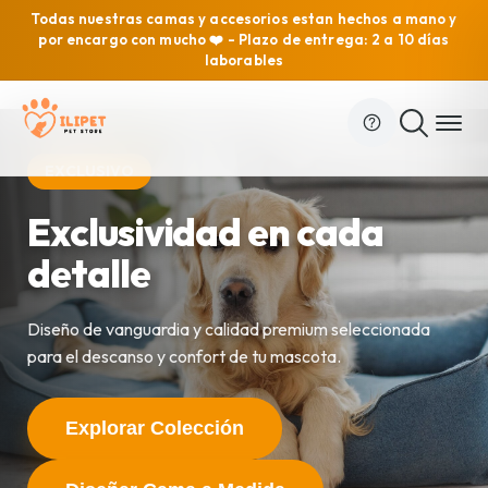
Todas nuestras camas y accesorios estan hechos a mano y
por encargo con mucho ❤️ - Plazo de entrega: 2 a 10 días
laborables
A MEDIDA
¿No encuentras la
medida perfecta?
Diseña tu propia cama Ilipet: Elige la forma, tejido, relleno
y personalízala con su nombre.
Explorar Colección